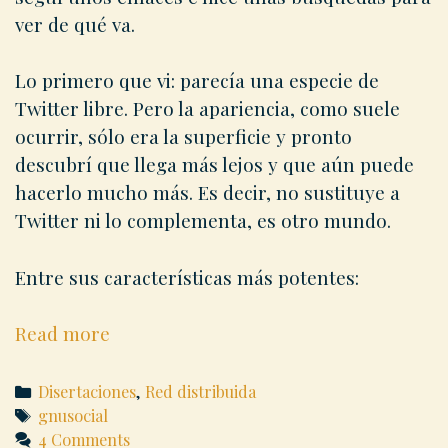
ver de qué va.
Lo primero que vi: parecía una especie de
Twitter libre. Pero la apariencia, como suele
ocurrir, sólo era la superficie y pronto
descubrí que llega más lejos y que aún puede
hacerlo mucho más. Es decir, no sustituye a
Twitter ni lo complementa, es otro mundo.
Entre sus características más potentes:
Por
Read more
qué
me
Categories
Disertaciones
,
Red distribuida
gusta
Tags
gnusocial
4 Comments
tanto