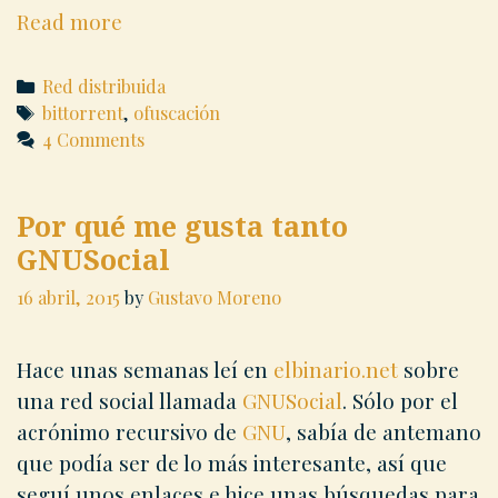
Ofuscar
Read more
el
tráfico
Categories
Red distribuida
bittorrent:
Tags
bittorrent
,
ofuscación
4 Comments
introducción
breve
Por qué me gusta tanto
GNUSocial
16 abril, 2015
by
Gustavo Moreno
Hace unas semanas leí en
elbinario.net
sobre
una red social llamada
GNUSocial
. Sólo por el
acrónimo recursivo de
GNU
, sabía de antemano
que podía ser de lo más interesante, así que
seguí unos enlaces e hice unas búsquedas para