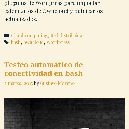
pluguins de Wordpress para importar
calendarios de Owncloud y publicarlos
actualizados.
Categories
Cloud computing
,
Red distribuida
Tags
bash
,
owncloud
,
Wordpress
Testeo automático de
conectividad en bash
2 marzo, 2015
by
Gustavo Moreno