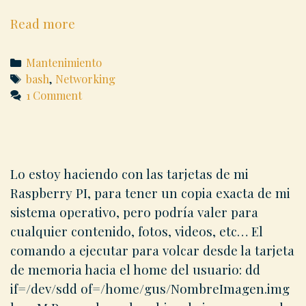
Testeo
Read more
automático
de
Categories
Mantenimiento
conectividad
Tags
bash
,
Networking
1 Comment
en
bash
Lo estoy haciendo con las tarjetas de mi
Raspberry PI, para tener un copia exacta de mi
sistema operativo, pero podría valer para
cualquier contenido, fotos, videos, etc… El
comando a ejecutar para volcar desde la tarjeta
de memoria hacia el home del usuario: dd
if=/dev/sdd of=/home/gus/NombreImagen.img