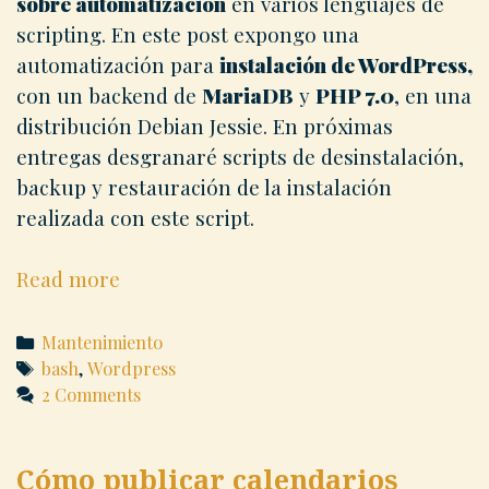
sobre automatización
en varios lenguajes de
scripting. En este post expongo una
automatización para
instalación de WordPress,
con un backend de
MariaDB
y
PHP 7.0
, en una
distribución Debian Jessie. En próximas
entregas desgranaré scripts de desinstalación,
backup y restauración de la instalación
realizada con este script.
Automatización
Read more
de
la
Categories
Mantenimiento
instalación
Tags
bash
,
Wordpress
2 Comments
de
WordPress
Cómo publicar calendarios