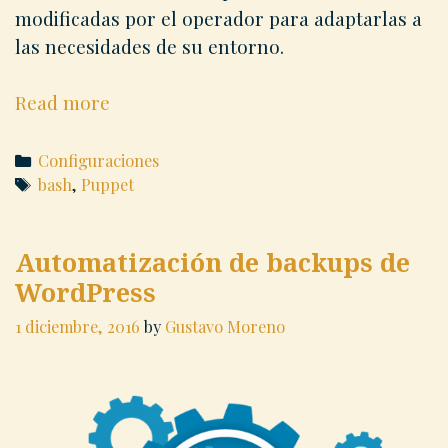
modificadas por el operador para adaptarlas a
las necesidades de su entorno.
Despliega
Read more
manifiestos
Puppet
Categories
Configuraciones
en
Tags
bash
,
Puppet
remoto
Automatización de backups de
WordPress
1 diciembre, 2016
by
Gustavo Moreno