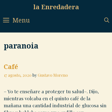
Skip
la Enredadera
to
content
Menu
paranoia
Café
17 agosto, 2020
by
Gustavo Moreno
– Yo te enseñare a proteger tu salud–. Dijo,
mientras volcaba en el quinto café de la
mañana una cantidad industrial de glucosa sin