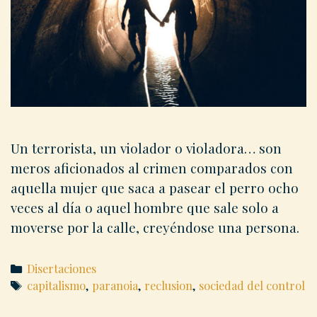
Un terrorista, un violador o violadora… son
meros aficionados al crimen comparados con
aquella mujer que saca a pasear el perro ocho
veces al día o aquel hombre que sale solo a
moverse por la calle, creyéndose una persona.
Categories
Disertaciones
Tags
capitalismo
,
paranoia
,
reclusion
,
sociedad del control