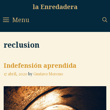
Skip
la Enredadera
to
content
Menu
reclusion
Indefensión aprendida
17 abril, 2020
by
Gustavo Moreno