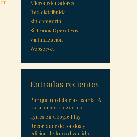
 en
Microordenadores
Red distribuida
Sin categoría
Sistemas Operativos
Virtualización
Webserver
Entradas recientes
Por qué no deberías usar la IA
para hacer preguntas
Lyrics en Google Play
Recortador de fondos y
edición de fotos divertida