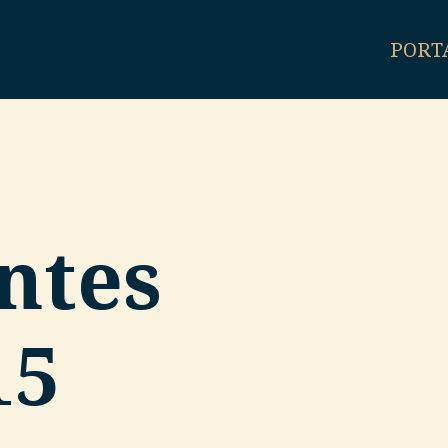
PORT
ntes
15