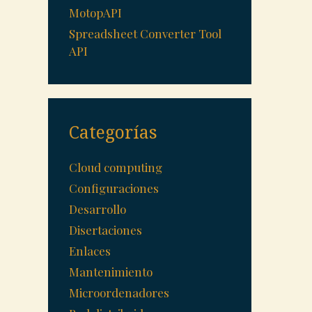
MotopAPI
Spreadsheet Converter Tool
API
Categorías
Cloud computing
Configuraciones
Desarrollo
Disertaciones
Enlaces
Mantenimiento
Microordenadores