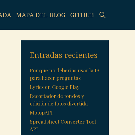
SEARCH
ADA
MAPA DEL BLOG
GITHUB
Entradas recientes
Por qué no deberías usar la IA
para hacer preguntas
Lyrics en Google Play
Recortador de fondos y
edición de fotos divertida
MotopAPI
Spreadsheet Converter Tool
API