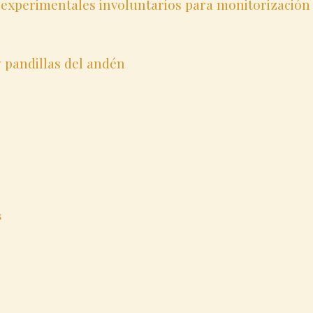
s experimentales involuntarios para monitorización
y pandillas del andén
s