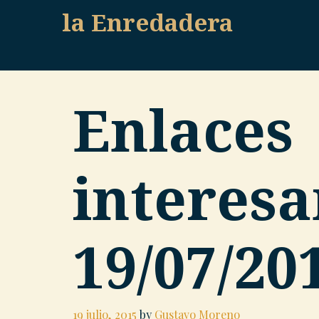
Skip
la Enredadera
to
content
Enlaces
interesa
19/07/20
19 julio, 2015
by
Gustavo Moreno