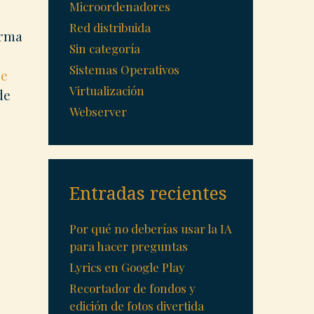
Microordenadores
Red distribuida
orma
Sin categoría
Sistemas Operativos
re
Virtualización
de
Webserver
Entradas recientes
Por qué no deberías usar la IA
para hacer preguntas
Lyrics en Google Play
Recortador de fondos y
edición de fotos divertida