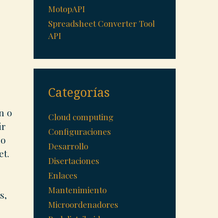
MotopAPI
Spreadsheet Converter Tool
API
s
Categorías
n o
Cloud computing
ir
Configuraciones
io
Desarrollo
et.
Disertaciones
Enlaces
Mantenimiento
s,
Microordenadores