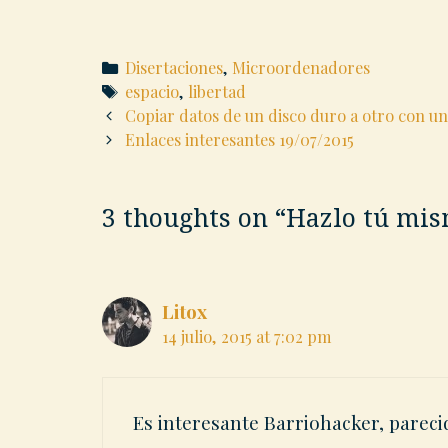
Categories
Disertaciones
,
Microordenadores
Tags
espacio
,
libertad
Post
Copiar datos de un disco duro a otro con un
navigation
Enlaces interesantes 19/07/2015
3 thoughts on “
Hazlo tú mism
Litox
14 julio, 2015 at 7:02 pm
Es interesante Barriohacker, pareci