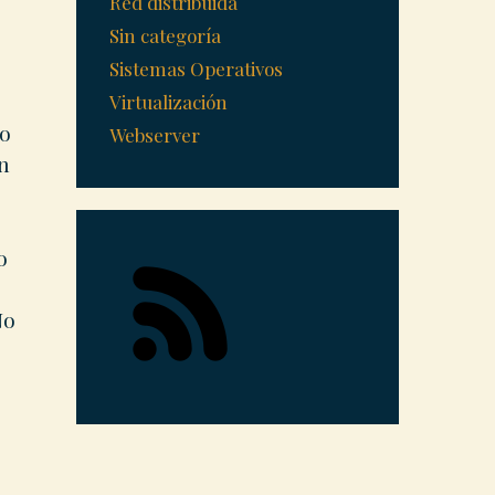
Red distribuida
Sin categoría
Sistemas Operativos
Virtualización
 o
Webserver
on
o
No