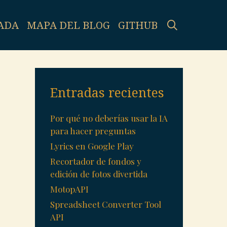
SEARCH
ADA
MAPA DEL BLOG
GITHUB
Entradas recientes
Por qué no deberías usar la IA
para hacer preguntas
Lyrics en Google Play
Recortador de fondos y
edición de fotos divertida
MotopAPI
Spreadsheet Converter Tool
API