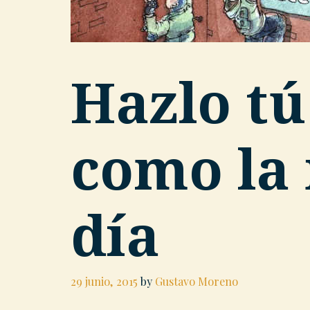
Hazlo t
como la 
día
29 junio, 2015
by
Gustavo Moreno