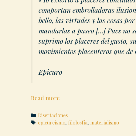
comportan embrolladoras ilusione
bello, las virtudes y las cosas por
mandarlas a paseo […] Pues no sé
suprimo los placeres del gusto, s
movimientos placenteros que de la
Epicuro
Epicuro
Read more
sobre
el
Categories
Disertaciones
bien
Tags
epicureísmo
,
filolosfía
,
materialismo