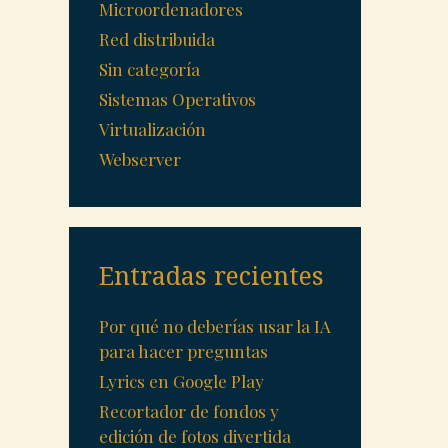
Microordenadores
Red distribuida
Sin categoría
Sistemas Operativos
Virtualización
Webserver
Entradas recientes
Por qué no deberías usar la IA
para hacer preguntas
Lyrics en Google Play
Recortador de fondos y
edición de fotos divertida