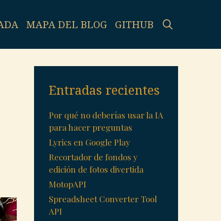
SEARCH
ADA
MAPA DEL BLOG
GITHUB
Entradas recientes
Por qué no deberías usar la IA
para hacer preguntas
Lyrics en Google Play
Recortador de fondos y
edición de fotos divertida
MotopAPI
Spreadsheet Converter Tool
API