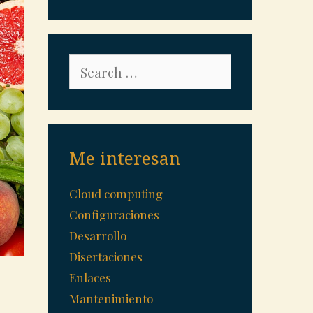
Search
for:
Me interesan
Cloud computing
Configuraciones
Desarrollo
Disertaciones
Enlaces
Mantenimiento