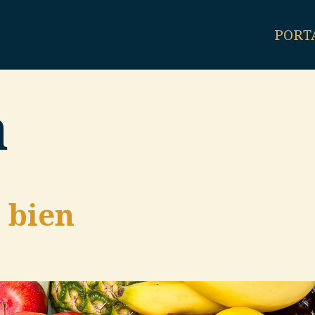
PORT
a
 bien