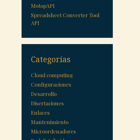
MotopAPI
Spreadsheet Converter Tool
API
Categorías
Cloud computing
Configuraciones
Desarrollo
Disertaciones
Enlaces
Mantenimiento
Microordenadores