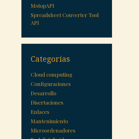
MotopAPI
Spreadsheet Converter Tool
API
Categorías
Cloud computing
Configuraciones
Desarrollo
Disertaciones
Enlaces
Mantenimiento
Microordenadores