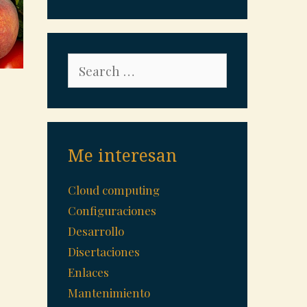
Search
for:
Me interesan
Cloud computing
Configuraciones
Desarrollo
Disertaciones
Enlaces
Mantenimiento