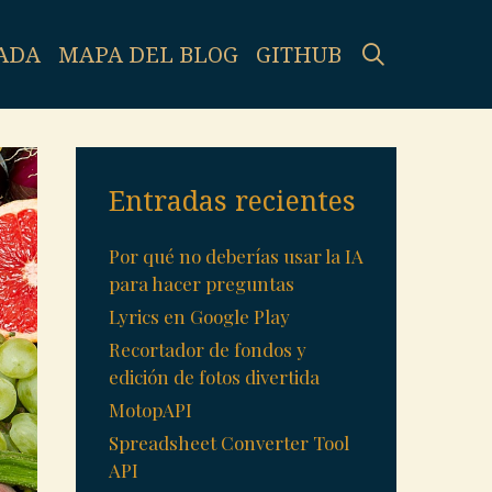
SEARCH
ADA
MAPA DEL BLOG
GITHUB
Entradas recientes
Por qué no deberías usar la IA
para hacer preguntas
Lyrics en Google Play
Recortador de fondos y
edición de fotos divertida
MotopAPI
Spreadsheet Converter Tool
API