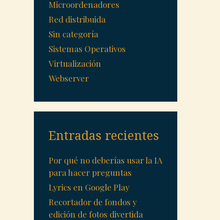
Microordenadores
Red distribuida
Sin categoría
Sistemas Operativos
Virtualización
Webserver
Entradas recientes
Por qué no deberías usar la IA
para hacer preguntas
Lyrics en Google Play
Recortador de fondos y
edición de fotos divertida