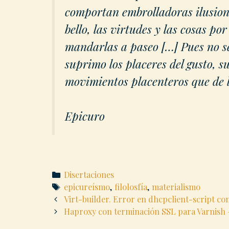
comportan embrolladoras ilusione
bello, las virtudes y las cosas por
mandarlas a paseo […] Pues no sé
suprimo los placeres del gusto, s
movimientos placenteros que de la
Epicuro
Categories
Disertaciones
Tags
epicureísmo
,
filolosfía
,
materialismo
Post
Virt-builder. Error en dhcpclient-script con 
navigation
Haproxy con terminación SSL para Varnish 