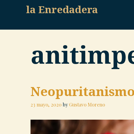
Skip
la Enredadera
to
content
anitimp
Neopuritanism
23 mayo, 2020
by
Gustavo Moreno