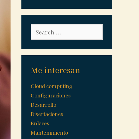
Search
for:
Me interesan
Cloud computing
Configuraciones
Desarrollo
Disertaciones
Enlaces
Mantenimiento