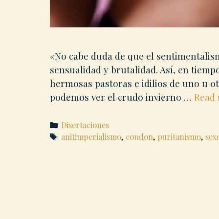
«No cabe duda de que el sentimentalism
sensualidad y brutalidad. Así, en tiemp
hermosas pastoras e idilios de uno u otr
podemos ver el crudo invierno …
Read
Categories
Disertaciones
Tags
anitimperialismo
,
condon
,
puritanismo
,
sex