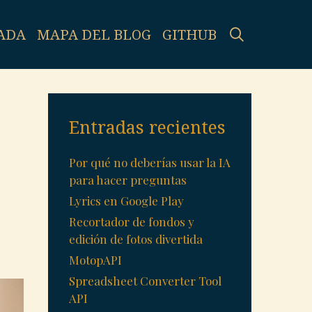
SEARCH
ADA
MAPA DEL BLOG
GITHUB
Entradas recientes
Por qué no deberías usar la IA
para hacer preguntas
Lyrics en Google Play
Recortador de fondos y
edición de fotos divertida
MotopAPI
Spreadsheet Converter Tool
API