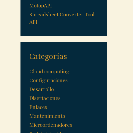
MotopAPI
Spreadsheet Converter Tool
API
Categorías
Cloud computing
Configuraciones
Desarrollo
Disertaciones
Enlaces
Mantenimiento
Microordenadores