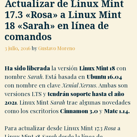
Actualizar de Linux Mint
17.3 «Rosa» a Linux Mint
18 «Sarah» en línea de
comandos
3 julio, 2016
by
Gustavo Moreno
Ha sido liberada
la versión
Linux Mint 18
con
nombre
Sarah
. Está basada en
Ubuntu 16.04
con nombre en clave
Xenial Xersus
. Ambas son
versiones LTS y
tendrán soporte hasta el año
2021
. Linux Mint
Sarah
trae algunas novedades
como los escritorios
Cinnamon 3.0
y
Mate 1.14.
Para actualizar desde Linux Mint 17.3
Rosa
a
Linux Mint 18
Sarah
desde la línea de