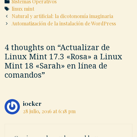
Categories
Sistemas Operativos
Tags
linux mint
Post
Natural y artificial: la dicotonomía imaginaria
navigation
Automatización de la instalación de WordPress
4 thoughts on “
Actualizar de
Linux Mint 17.3 «Rosa» a Linux
Mint 18 «Sarah» en línea de
comandos
”
i0cker
28 julio, 2016 at 6:18 pm