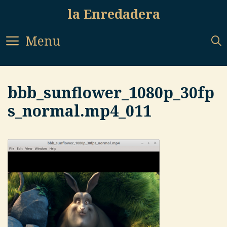
Skip
la Enredadera
to
content
Menu
bbb_sunflower_1080p_30fp
s_normal.mp4_011