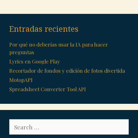
Entradas recientes
Por qué no deberías usar la IA para hacer
preguntas
Lyrics en Google Play
Recortador de fondos y edición de fotos divertida
MotopAPI
Spreadsheet Converter Tool API
Search
for: