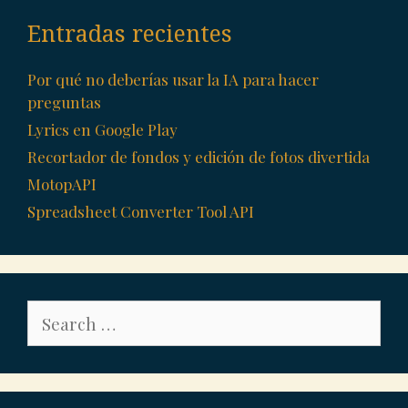
de
Entradas recientes
red
Por qué no deberías usar la IA para hacer
preguntas
Lyrics en Google Play
Recortador de fondos y edición de fotos divertida
MotopAPI
Spreadsheet Converter Tool API
Search
for: