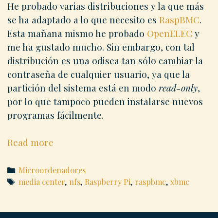
He probado varias distribuciones y la que más
se ha adaptado a lo que necesito es
RaspBMC
.
Esta mañana mismo he probado
OpenELEC
y
me ha gustado mucho. Sin embargo, con tal
distribución es una odisea tan sólo cambiar la
contraseña de cualquier usuario, ya que la
partición del sistema está en modo
read-only
,
por lo que tampoco pueden instalarse nuevos
programas fácilmente.
RaspBMC
Read more
y
NFS
Categories
Microordenadores
para
Tags
media center
,
nfs
,
Raspberry Pi
,
raspbmc
,
xbmc
crear
disco