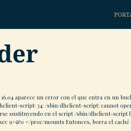
PORT
lder
16.04 aparece un error con el que entra en un bucl
client-script: 34: /sbin/dhclient-script: cannot ope
rse sustituyendo en el script /sbin/dhclient-script 
 exec 9>&0 </proc/mounts Entonces, borra el caché
irt-