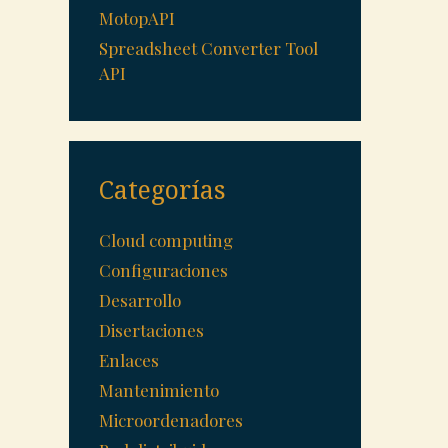
MotopAPI
Spreadsheet Converter Tool
API
Categorías
Cloud computing
Configuraciones
Desarrollo
Disertaciones
Enlaces
Mantenimiento
Microordenadores