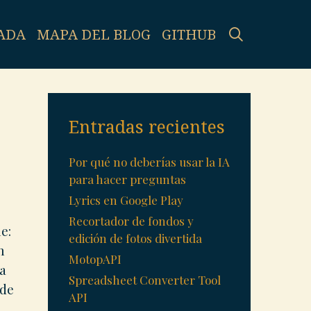
SEARCH
ADA
MAPA DEL BLOG
GITHUB
Entradas recientes
Por qué no deberías usar la IA
para hacer preguntas
Lyrics en Google Play
Recortador de fondos y
e:
edición de fotos divertida
n
MotopAPI
la
Spreadsheet Converter Tool
 de
API