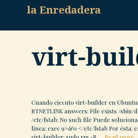
Skip
la Enredadera
to
content
virt-bui
Cuando ejecuto virt-builder en Ubuntu 
RTNETLINK answers: File exists /sbin/dh
/etc/fstab: No such file Puede soluciona
línea: exec 9>&0 </etc/fstab Por ésta:
V
virt-builder: sudo rm -R …
Read more