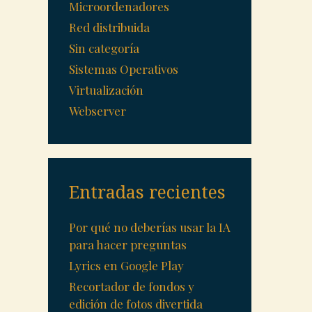
Microordenadores
Red distribuida
Sin categoría
Sistemas Operativos
Virtualización
Webserver
Entradas recientes
Por qué no deberías usar la IA
para hacer preguntas
Lyrics en Google Play
Recortador de fondos y
edición de fotos divertida