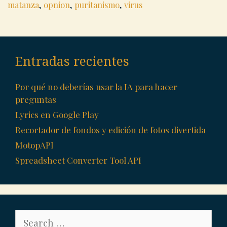
matanza
,
opnion
,
puritanismo
,
virus
Entradas recientes
Por qué no deberías usar la IA para hacer
preguntas
Lyrics en Google Play
Recortador de fondos y edición de fotos divertida
MotopAPI
Spreadsheet Converter Tool API
Search