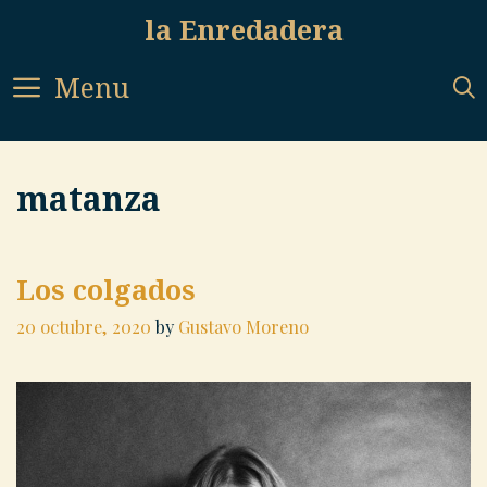
Skip
la Enredadera
to
content
Menu
matanza
Los colgados
20 octubre, 2020
by
Gustavo Moreno