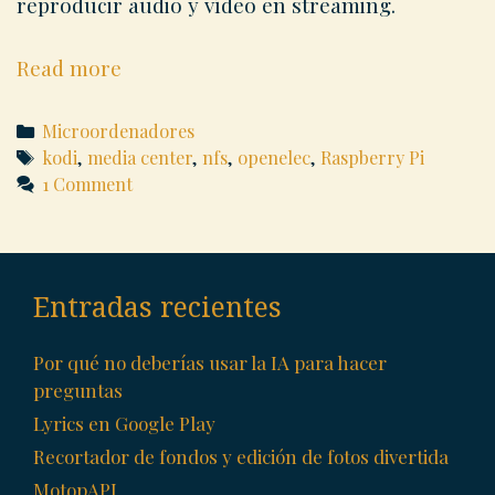
reproducir audio y vídeo en streaming.
Montar
Read more
varias
comparticiones
Categories
Microordenadores
NFS
Tags
kodi
,
media center
,
nfs
,
openelec
,
Raspberry Pi
1 Comment
en
Raspberry
Pi
con
Entradas recientes
OpenELEC
Por qué no deberías usar la IA para hacer
preguntas
Lyrics en Google Play
Recortador de fondos y edición de fotos divertida
MotopAPI