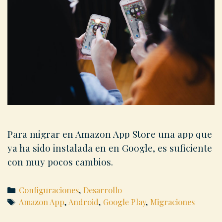
Para migrar en Amazon App Store una app que
ya ha sido instalada en en Google, es suficiente
con muy pocos cambios.
Categories
Configuraciones
,
Desarrollo
Tags
Amazon App
,
Android
,
Google Play
,
Migraciones