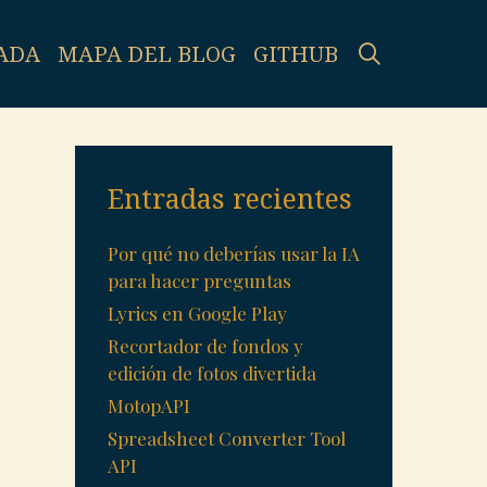
SEARCH
ADA
MAPA DEL BLOG
GITHUB
Entradas recientes
Por qué no deberías usar la IA
para hacer preguntas
Lyrics en Google Play
Recortador de fondos y
edición de fotos divertida
MotopAPI
Spreadsheet Converter Tool
API