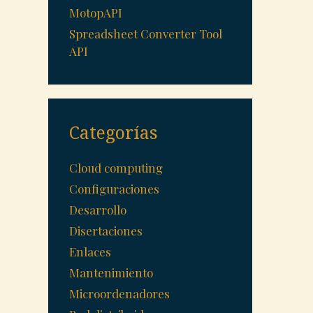
MotopAPI
Spreadsheet Converter Tool
API
Categorías
Cloud computing
Configuraciones
Desarrollo
Disertaciones
Enlaces
Mantenimiento
Microordenadores