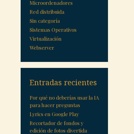
Microordenadores
Red distribuida
Sin categoría
Sistemas Operativos
Virtualización
Webserver
Entradas recientes
Por qué no deberías usar la IA
para hacer preguntas
Lyrics en Google Play
Recortador de fondos y
edición de fotos divertida