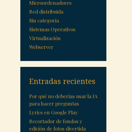
Microordenadores
Red distribuida
Sin categoría
Sistemas Operativos
Virtualización
Webserver
Entradas recientes
Por qué no deberías usar la IA
para hacer preguntas
Lyrics en Google Play
Recortador de fondos y
edición de fotos divertida