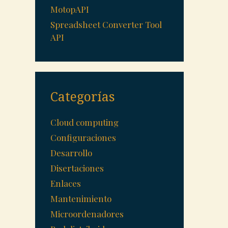
MotopAPI
Spreadsheet Converter Tool
API
Categorías
Cloud computing
Configuraciones
Desarrollo
Disertaciones
Enlaces
Mantenimiento
Microordenadores