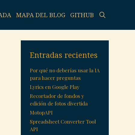
SEARCH
ADA
MAPA DEL BLOG
GITHUB
Entradas recientes
Por qué no deberías usar la IA
para hacer preguntas
Lyrics en Google Play
Recortador de fondos y
edición de fotos divertida
MotopAPI
Spreadsheet Converter Tool
API