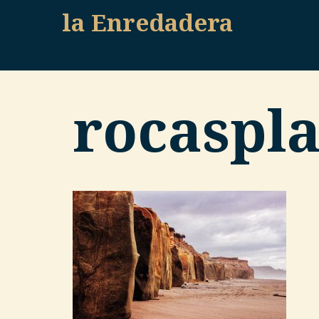
Skip
la Enredadera
to
content
rocaspl