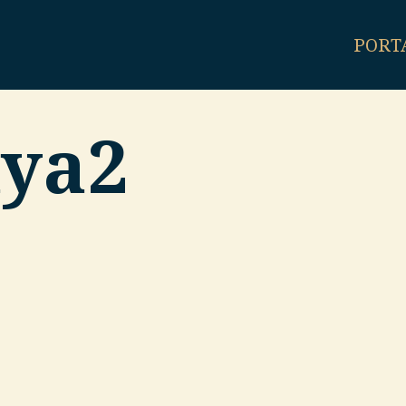
PORT
aya2