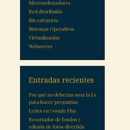
Microordenadores
Red distribuida
Sin categoría
Sistemas Operativos
Virtualización
Webserver
Entradas recientes
Por qué no deberías usar la IA
para hacer preguntas
Lyrics en Google Play
Recortador de fondos y
edición de fotos divertida