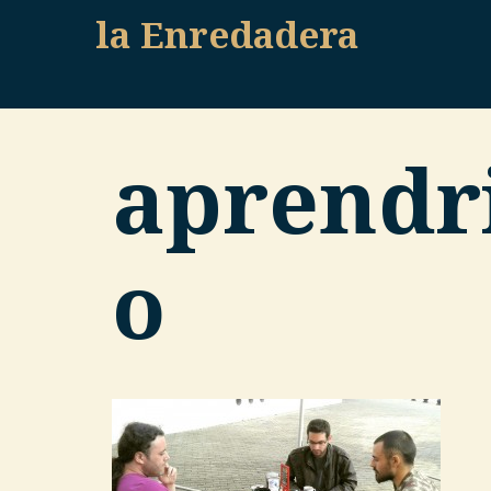
Skip
la Enredadera
to
content
aprendr
o