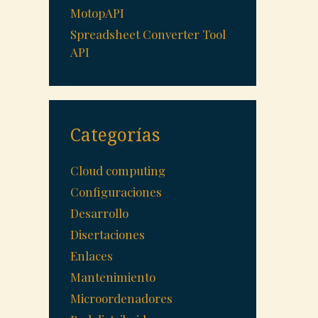
MotopAPI
Spreadsheet Converter Tool
API
Categorías
Cloud computing
Configuraciones
Desarrollo
Disertaciones
Enlaces
Mantenimiento
Microordenadores