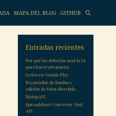
SEARCH
ADA
MAPA DEL BLOG
GITHUB
Entradas recientes
Por qué no deberías usar la IA
para hacer preguntas
Lyrics en Google Play
Recortador de fondos y
edición de fotos divertida
MotopAPI
Spreadsheet Converter Tool
API