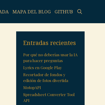
SEARCH
ADA
MAPA DEL BLOG
GITHUB
Entradas recientes
Por qué no deberías usar la IA
para hacer preguntas
Lyrics en Google Play
Recortador de fondos y
edición de fotos divertida
MotopAPI
Spreadsheet Converter Tool
API