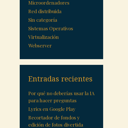
Microordenadores
Red distribuida
Sin categoría
Sistemas Operativos
Virtualización
Webserver
Entradas recientes
Por qué no deberías usar la IA
para hacer preguntas
Lyrics en Google Play
Recortador de fondos y
edición de fotos divertida