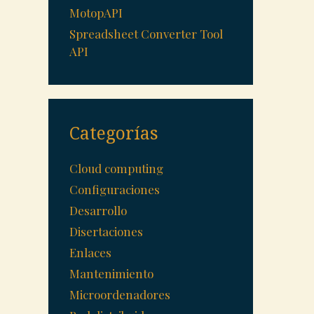
MotopAPI
Spreadsheet Converter Tool
API
Categorías
Cloud computing
Configuraciones
Desarrollo
Disertaciones
Enlaces
Mantenimiento
Microordenadores