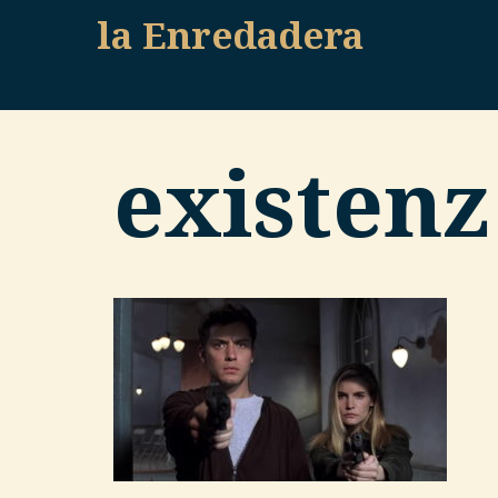
Skip
la Enredadera
to
content
existenz