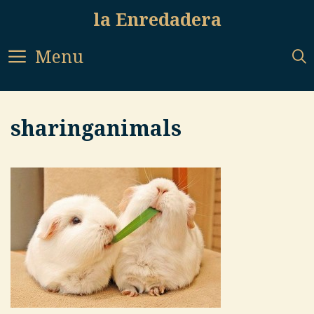
Skip
la Enredadera
to
content
Menu
sharinganimals