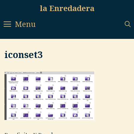
Skip
la Enredadera
to
content
Menu
iconset3