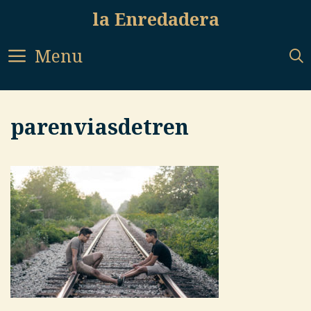
Skip
la Enredadera
to
content
Menu
parenviasdetren