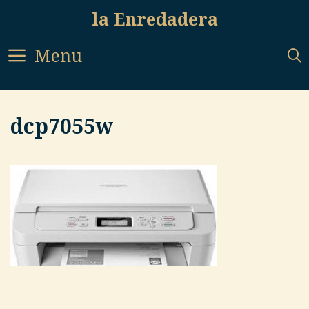
Skip
la Enredadera
to
content
Menu
dcp7055w