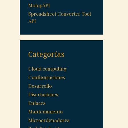
MotopAPI
Spreadsheet Converter Tool
API
Categorías
Cloud computing
Configuraciones
Desarrollo
Disertaciones
Enlaces
Mantenimiento
Microordenadores