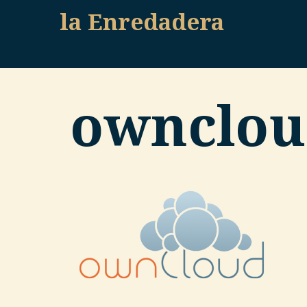
Skip
la Enredadera
to
content
ownclou