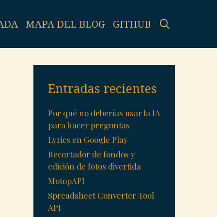
SEARCH
ADA
MAPA DEL BLOG
GITHUB
Entradas recientes
Por qué no deberías usar la IA
para hacer preguntas
Lyrics en Google Play
Recortador de fondos y
edición de fotos divertida
MotopAPI
Spreadsheet Converter Tool
API