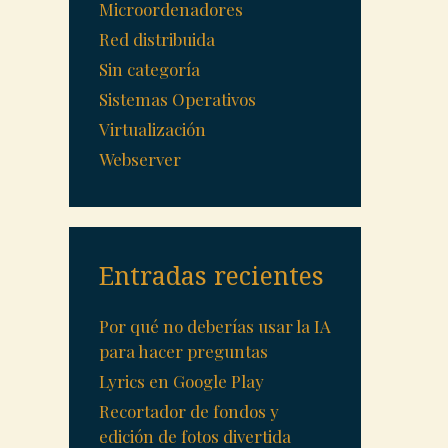
Microordenadores
Red distribuida
Sin categoría
Sistemas Operativos
Virtualización
Webserver
Entradas recientes
Por qué no deberías usar la IA
para hacer preguntas
Lyrics en Google Play
Recortador de fondos y
edición de fotos divertida