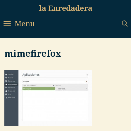
Skip
la Enredadera
to
content
Menu
mimefirefox