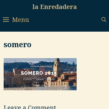
Skip
la Enredadera
to
content
Menu
somero
Leave a Comment