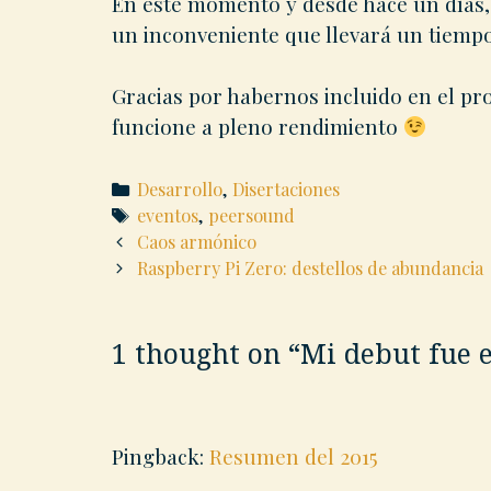
En este momento y desde hace un días,
un inconveniente que llevará un tiempo
Gracias por habernos incluido en el p
funcione a pleno rendimiento
Categories
Desarrollo
,
Disertaciones
Tags
eventos
,
peersound
Post
Caos armónico
navigation
Raspberry Pi Zero: destellos de abundancia
1 thought on “
Mi debut fue 
Pingback:
Resumen del 2015