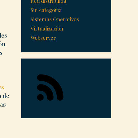
Red distribuida
Sin categoría
Sistemas Operativos
Virtualización
des
Webserver
ión
s
es
a de
nas