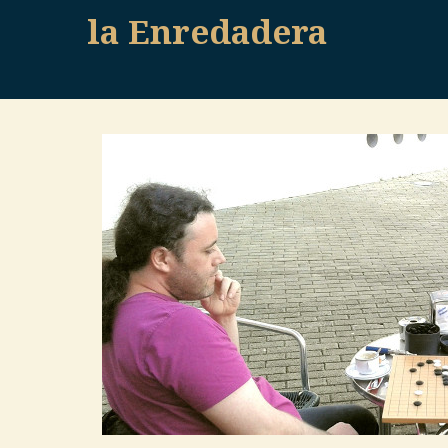
Skip
la Enredadera
to
content