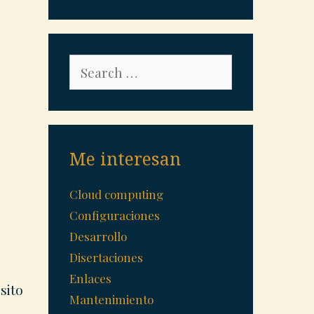
Search
for:
Me interesan
Cloud computing
Configuraciones
Desarrollo
Disertaciones
Enlaces
sito
Mantenimiento