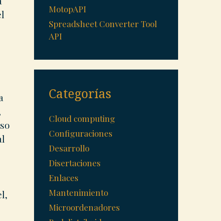
a
MotopAPI
l
Spreadsheet Converter Tool
API
Categorías
a
,
Cloud computing
oso
Configuraciones
al
Desarrollo
.
Disertaciones
Enlaces
Mantenimiento
l,
Microordenadores