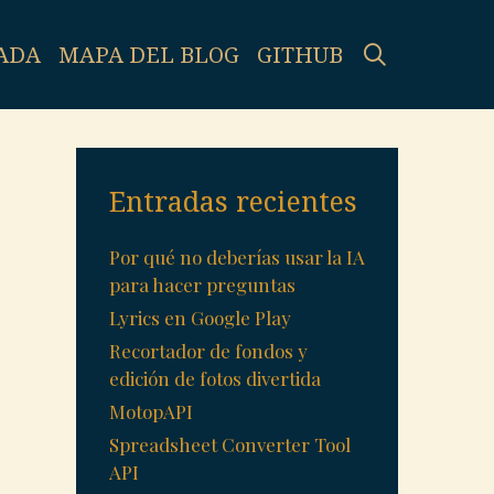
SEARCH
ADA
MAPA DEL BLOG
GITHUB
Entradas recientes
Por qué no deberías usar la IA
para hacer preguntas
Lyrics en Google Play
Recortador de fondos y
edición de fotos divertida
MotopAPI
Spreadsheet Converter Tool
API