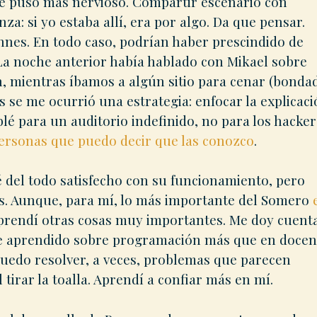
e puso más nervioso. Compartir escenario con
: si yo estaba allí, era por algo. Da que pensar.
nnes. En todo caso, podrían haber prescindido de
 La noche anterior había hablado con Mikael sobre
n, mientras íbamos a algún sitio para cenar (bonda
s se me ocurrió una estrategia: enfocar la explicac
blé para un auditorio indefinido, no para los hacker
ersonas que puedo decir que las conozco
.
 del todo satisfecho con su funcionamiento, pero
s. Aunque, para mí, lo más importante del Somero
prendí otras cosas muy importantes. Me doy cuent
he aprendido sobre programación más que en doce
puedo resolver, a veces, problemas que parecen
 tirar la toalla. Aprendí a confiar más en mí.