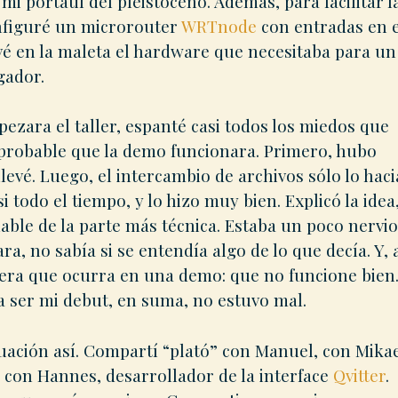
mi portátil del pleistoceno. Además, para facilitar l
nfiguré un microrouter
WRTnode
con entradas en e
vé en la maleta el hardware que necesitaba para un
gador.
ezara el taller, espanté casi todos los miedos que
 probable que la demo funcionara. Primero, hubo
evé. Luego, el intercambio de archivos sólo lo haci
 todo el tiempo, y lo hizo muy bien. Explicó la idea
hable de la parte más técnica. Estaba un poco nervi
a, no sabía si se entendía algo de lo que decía. Y, 
pera que ocurra en una demo: que no funcione bien
a ser mi debut, en suma, no estuvo mal.
tuación así. Compartí “plató” con Manuel, con Mikae
 con Hannes, desarrollador de la interface
Qvitter
.