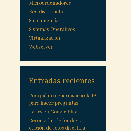
Microordenadores
Red distribuida
Sin categoría
Sistemas Operativos
Virtualización
Webserver
Entradas recientes
Por qué no deberías usar la IA
para hacer preguntas
Lyrics en Google Play
.
Recortador de fondos y
edición de fotos divertida